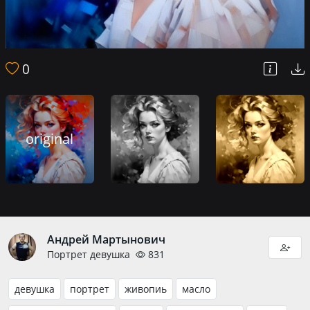
0
original
Андрей Мартынович
Портрет девушка
831
девушка
портрет
живопиь
масло