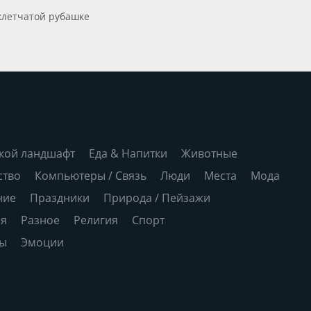
клетчатой рубашке
кой ландшафт
Еда & Напитки
Животные
ство
Компьютеры / Связь
Люди
Места
Мода
ние
Праздники
Природа / Пейзажи
ия
Разное
Религия
Спорт
ры
Эмоции