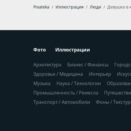
Pixateka
Иллюстрация
Люди
Девушка в 
Фото
Иллюстрации
Архитектура
Бизнес / Финансы
Городс
Здоровье / Медицина
Интерьер
Искус
Музыка
Наука / Технологии
Образова
Промышленность / Ремесла
Путешеств
Транспорт / Автомобили
Фоны / Тексту