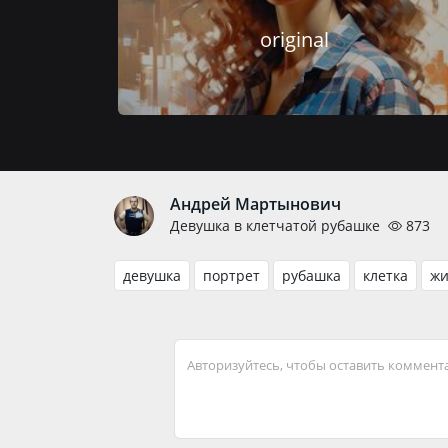
original
Андрей Мартынович
Девушка в клетчатой рубашке
873
девушка
портрет
рубашка
клетка
жи
Авторизуйтесь, чтобы оставить коммент