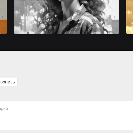
вопись
арий