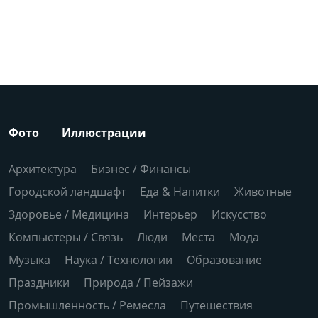
Фото
Иллюстрации
Архитектура
Бизнес / Финансы
Городской ландшафт
Еда & Напитки
Животные
Здоровье / Медицина
Интерьер
Искусство
Компьютеры / Связь
Люди
Места
Мода
Музыка
Наука / Технологии
Образование
Праздники
Природа / Пейзажи
Промышленность / Ремесла
Путешествия