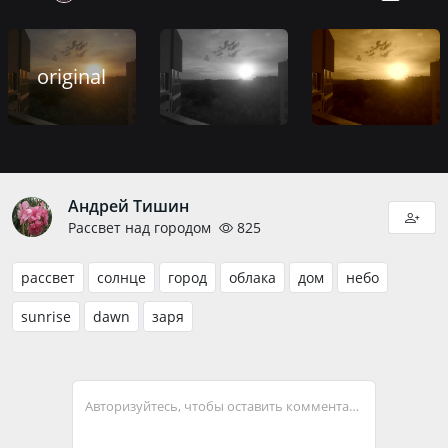
original
Андрей Тишин
Рассвет над городом
825
рассвет
солнце
город
облака
дом
небо
sunrise
dawn
заря
Авторизуйтесь, чтобы оставить комментарий