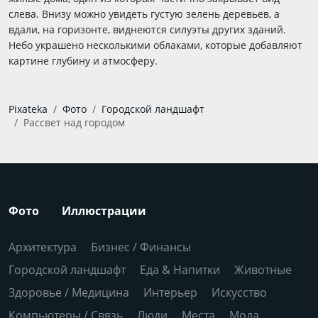
слева. Внизу можно увидеть густую зелень деревьев, а
вдали, на горизонте, виднеются силуэты других зданий.
Небо украшено несколькими облаками, которые добавляют
картине глубину и атмосферу.
Pixateka
Фото
Городской ландшафт
Рассвет над городом
Фото
Иллюстрации
Архитектура
Бизнес / Финансы
Городской ландшафт
Еда & Напитки
Животные
Здоровье / Медицина
Интерьер
Искусство
Компьютеры / Связь
Люди
Места
Мода