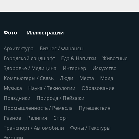
Фото
Иллюстрации
Архитектура
Бизнес / Финансы
Городской ландшафт
Еда & Напитки
Животные
Здоровье / Медицина
Интерьер
Искусство
Компьютеры / Связь
Люди
Места
Мода
Музыка
Наука / Технологии
Образование
Праздники
Природа / Пейзажи
Промышленность / Ремесла
Путешествия
Разное
Религия
Спорт
Транспорт / Автомобили
Фоны / Текстуры
Эмоции