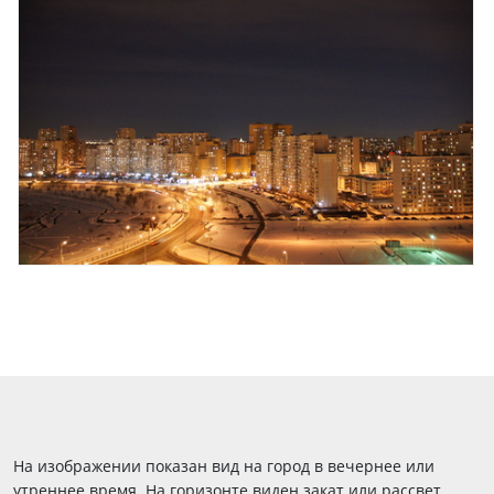
На изображении показан вид на город в вечернее или
утреннее время. На горизонте виден закат или рассвет,