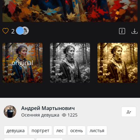
2
original
Андрей Мартынович
Осенняя девушка
1225
девушка
портрет
лес
осень
листья