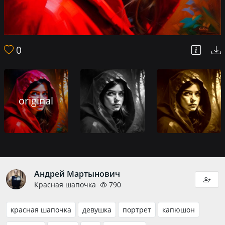
0
original
Андрей Мартынович
Красная шапочка
790
красная шапочка
девушка
портрет
капюшон