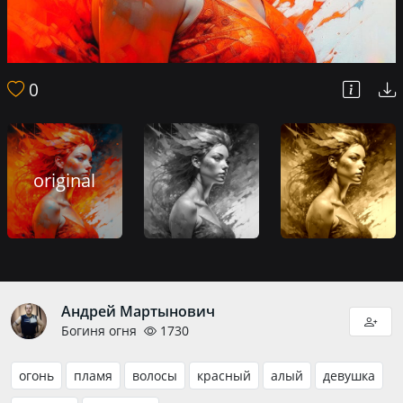
0
original
Андрей Мартынович
Богиня огня
1730
огонь
пламя
волосы
красный
алый
девушка