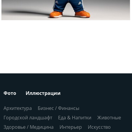
Фото
Иллюстрации
Архитектура
Бизнес / Финансы
Городской ландшафт
Еда & Напитки
Животные
Здоровье / Медицина
Интерьер
Искусство