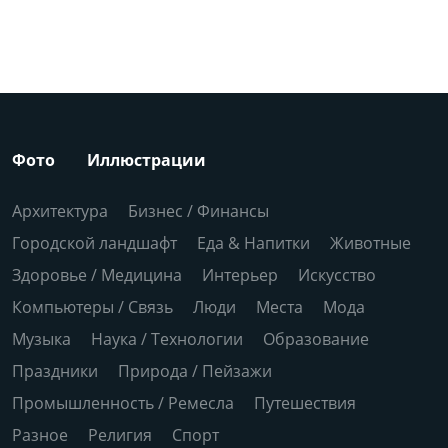
Фото
Иллюстрации
Архитектура
Бизнес / Финансы
Городской ландшафт
Еда & Напитки
Животные
Здоровье / Медицина
Интерьер
Искусство
Компьютеры / Связь
Люди
Места
Мода
Музыка
Наука / Технологии
Образование
Праздники
Природа / Пейзажи
Промышленность / Ремесла
Путешествия
Разное
Религия
Спорт